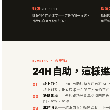
球速
桿頭
BALL SPEED
球離開桿面的速度——距離的第一來源，
擊球
進步最直接反映在這裡。
知道
BOOKING · 怎麼預約
24H 自助，這樣
線上訂位
——24H 自助場館多用自家 APP
線上付款；也有場館掛在第三方預約平台
憑碼進場
——預約成功後會拿到開門密碼或 
門、開燈、開機。
準時收尾
——結束前 5 分鐘開始收，下