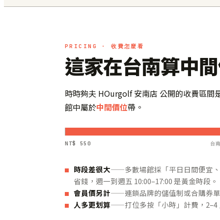
PRICING · 收費怎麼看
這家在台南算中間
時時夠夫 HOurgolf 安南店 公開的收費區間
館中屬於
中間價位
帶。
NT$ 550
台南
時段差很大
——多數場館採「平日日間便宜、晚場
省錢，週一到週五 10:00–17:00 是黃金時段。
會員價另計
——連鎖品牌的儲值制或合購券單價通
人多更划算
——打位多按「小時」計費，2–