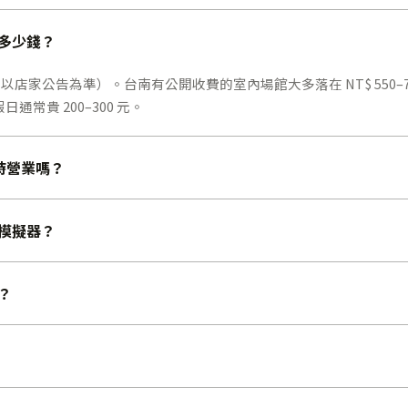
次多少錢？
，實際以店家公告為準）。台南有公開收費的室內場館大多落在 NT$ 550–75
常貴 200–300 元。
 小時營業嗎？
套模擬器？
約？