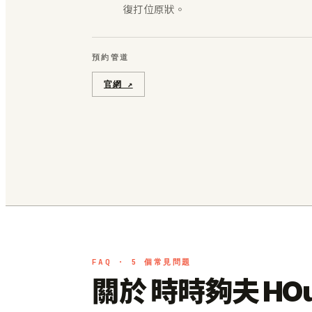
復打位原狀。
預約管道
官網 ↗
FAQ · 5 個常見問題
關於 時時夠夫 HO