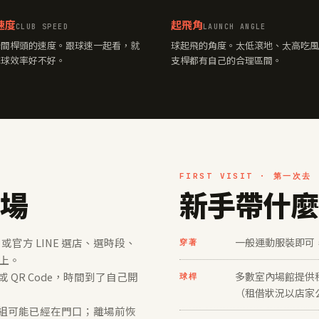
速度
起飛角
CLUB SPEED
LAUNCH ANGLE
瞬間桿頭的速度。跟球速一起看，就
球起飛的角度。太低滾地、太高吃風
擊球效率好不好。
支桿都有自己的合理區間。
FIRST VISIT · 第一次去
進場
新手帶什麼
 或官方 LINE 選店、選時段、
一般運動服裝即可
穿著
上。
QR Code，時間到了自己開
多數室內場館提供
球桿
（租借狀況以店家
一組可能已經在門口；離場前恢