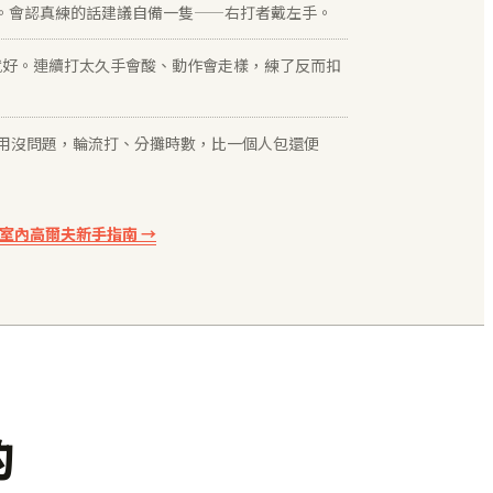
。會認真練的話建議自備一隻——右打者戴左手。
鐘就好。連續打太久手會酸、動作會走樣，練了反而扣
人共用沒問題，輪流打、分攤時數，比一個人包還便
的室內高爾夫新手指南 →
的