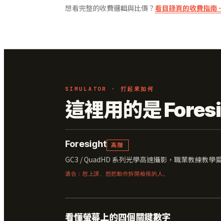
想看完整的收費邏輯與比價？
看目錄頁的收費指南 
SIMULATOR · 打起來如何
這裡用的是 Foresi
Foresight
高階
GC3 / QuadHD 系列光學高速攝影，職業教練教學
適合：想上課、想把動作拆開檢視的人。
看懂螢幕上的四個關鍵數字