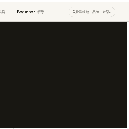
球具
新手
Beginner
搜尋場地、品牌、術語…
店