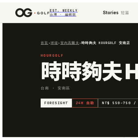
EST. WEEKLY
短篇
Stories
台灣 · 編輯部
首頁
›
球場
›
室內高爾夫
›
時時夠夫 HOURGOLF 安南店
HOURGOLF
時時夠夫 HO
台南 · 安南區
FORESIGHT
24H 自助
NT$ 550–750 /