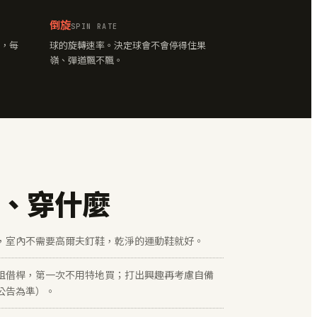
倒旋
SPIN RATE
，每
球的旋轉速率。決定球會不會停得住果
嶺、彈道飄不飄。
、穿什麼
，室內不需要高爾夫釘鞋，乾淨的運動鞋就好。
租借桿，第一次不用特地買；打出興趣再考慮自備
公告為準）。