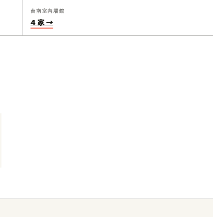
台南室內場館
4 家 →