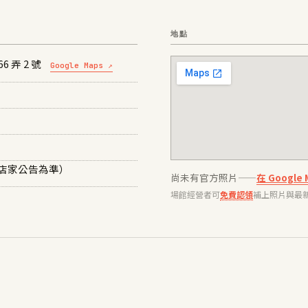
地點
 弄 2 號
Google Maps ↗
實際以店家公告為準）
尚未有官方照片——
在 Googl
場館經營者可
免費認領
補上照片與最