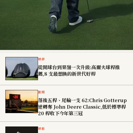
EDITOR · 精選
球桿
從開球台到果嶺一次升級:高爾夫球桿推
戒了兩次高爾夫都沒成功,他乾脆把痴迷開
薦,8 支最想換的新世代好桿
成品牌——Malbon 創辦人的故事
新聞
落後五桿、尾輪一支 62:Chris Gotterup
逆轉奪 John Deere Classic,低於標準桿
20 桿收下今年第三冠
球鞋