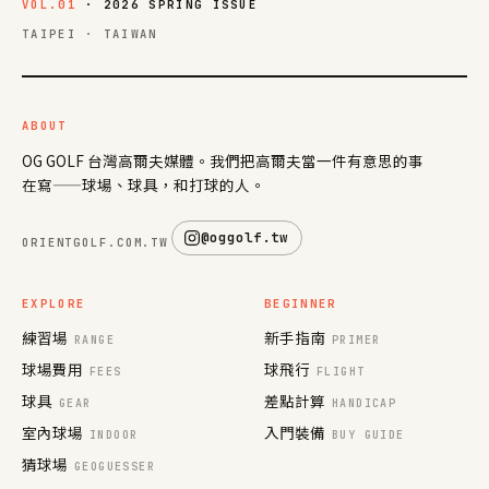
VOL.01
· 2026 SPRING ISSUE
TAIPEI · TAIWAN
ABOUT
OG GOLF 台灣高爾夫媒體。我們把高爾夫當一件有意思的事
在寫——球場、球具，和打球的人。
@oggolf.tw
ORIENTGOLF.COM.TW
EXPLORE
BEGINNER
練習場
新手指南
RANGE
PRIMER
球場費用
球飛行
FEES
FLIGHT
球具
差點計算
GEAR
HANDICAP
室內球場
入門裝備
INDOOR
BUY GUIDE
猜球場
GEOGUESSER