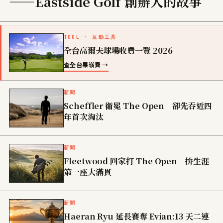
——Eastside Golf 創辦人的故事
TOOL · 互動工具
全台高爾夫球場收費一覽 2026
查全台果嶺費 →
新聞
Scheffler 衛冕 The Open 卻先吞近四
年首次淘汰
新聞
Fleetwood 回家打 The Open 拚生涯
第一座大滿貫
新聞
Haeran Ryu 延長賽奪 Evian:13 天二連