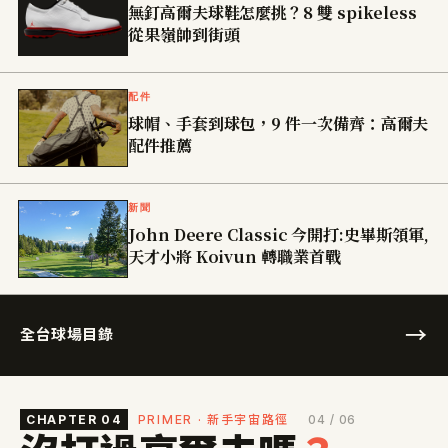
無釘高爾夫球鞋怎麼挑？8 雙 spikeless
從果嶺帥到街頭
配件
球帽、手套到球包，9 件一次備齊：高爾夫
配件推薦
新聞
John Deere Classic 今開打:史畢斯領軍,
天才小將 Koivun 轉職業首戰
→
全台球場目錄
CHAPTER 04
PRIMER · 新手宇宙路徑
04 / 06