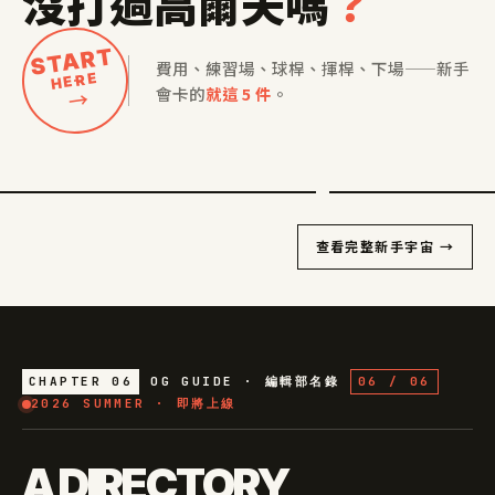
沒打過高爾夫嗎
？
START
費用、練習場、球桿、揮桿、下場——新手
HERE
會卡的
就這 5 件
。
→
了解
練習場
高爾夫費用要花多少錢？
第一次去練習場的完整流
01
02
PRIMER
查看完整新手宇宙 →
CHAPTER 06
OG GUIDE · 編輯部名錄
06 / 06
2026 SUMMER · 即將上線
A DIRECTORY,