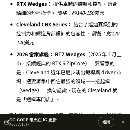
RTX Wedges：
提供卓越的旋轉和控制，適合
精細的短桿操作。
價格：約140-150美元
Cleveland CBX Series：
結合了巡迴賽級別的
控制力和鑄造背部設計的包容性。
價格：約120-
140美元
2026 當家旗艦：
RTZ Wedges
（2025 年 2 月上
市，接續經典的 RTX 6 ZipCore）。要留意的
是，Cleveland 近年已逐步淡出鐵桿與 driver 市
場，把資源集中回它最強的領域——挖起桿
（wedge）。換句話說，現在的 Cleveland 就
是「短桿專門店」。
適合誰：
想單買一支好用、不貴的 wedge 來補強短
OG GOLF 每天在 IG 更新
×
追蹤
桿的所有人。不必為了一支挖起桿去追大牌全套。
@oggolf.tw