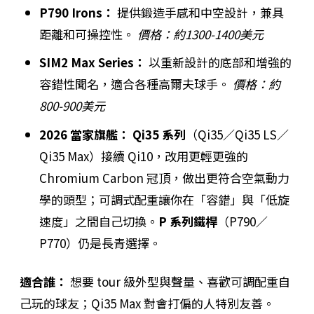
P790 Irons：
提供鍛造手感和中空設計，兼具
距離和可操控性。
價格：約1300-1400美元
SIM2 Max Series：
以重新設計的底部和增強的
容錯性聞名，適合各種高爾夫球手。
價格：約
800-900美元
2026 當家旗艦：
Qi35 系列
（Qi35／Qi35 LS／
Qi35 Max）接續 Qi10，改用更輕更強的
Chromium Carbon 冠頂，做出更符合空氣動力
學的頭型；可調式配重讓你在「容錯」與「低旋
速度」之間自己切換。
P 系列鐵桿
（P790／
P770）仍是長青選擇。
適合誰：
想要 tour 級外型與聲量、喜歡可調配重自
己玩的球友；Qi35 Max 對會打偏的人特別友善。