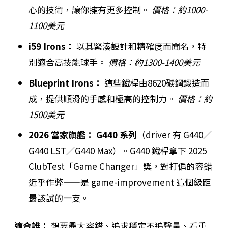
心的技術，讓你擁有更多控制。
價格：約1000-
1100美元
i59 Irons：
以其緊湊設計和精確度而聞名，特
別適合高技能球手。
價格：約1300-1400美元
Blueprint Irons：
這些鐵桿由8620碳鋼鍛造而
成，提供順滑的手感和極高的控制力。
價格：約
1500美元
2026 當家旗艦：
G440 系列
（driver 有 G440／
G440 LST／G440 Max）。G440 鐵桿拿下 2025
ClubTest「Game Changer」獎，對打偏的容錯
近乎作弊——是 game-improvement 這個級距
最該試的一支。
適合誰：
想要最大容錯、追求穩定不追聲量、看重