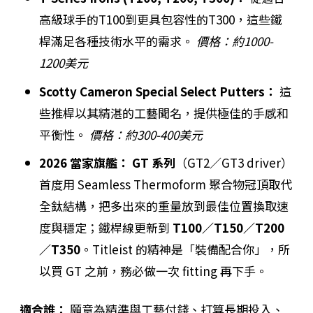
高級球手的T100到更具包容性的T300，這些鐵
桿滿足各種技術水平的需求。
價格：約1000-
1200美元
Scotty Cameron Special Select Putters：
這
些推桿以其精湛的工藝聞名，提供極佳的手感和
平衡性。
價格：約300-400美元
2026 當家旗艦：
GT 系列
（GT2／GT3 driver）
首度用 Seamless Thermoform 聚合物冠頂取代
全鈦結構，把多出來的重量放到最佳位置換取速
度與穩定；鐵桿線更新到
T100／T150／T200
／T350
。Titleist 的精神是「裝備配合你」，所
以買 GT 之前，務必做一次 fitting 再下手。
適合誰：
願意為精準與工藝付錢、打算長期投入、