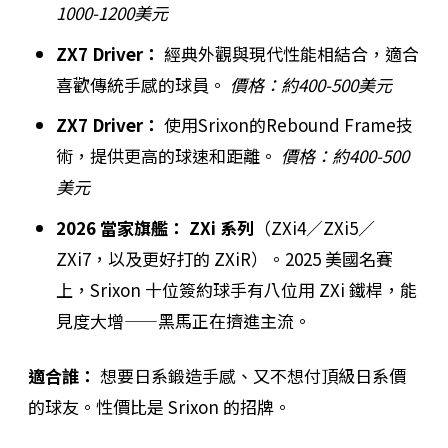
1000-1200美元
ZX7 Driver：
經典外觀與現代性能相結合，適合
喜歡傳統手感的球員。
價格：約400-500美元
ZX7 Driver：
使用Srixon的Rebound Frame技
術，提供更高的球速和距離。
價格：約400-500
美元
2026 當家旗艦：
ZXi 系列
（ZXi4／ZXi5／
ZXi7，以及更好打的 ZXiR）。2025 美國名賽
上，Srixon 十位簽約球手有八位用 ZXi 鐵桿，能
見度大增——黑馬正在擠進主流。
適合誰：
想要日系鍛造手感、又不想付頂級日系價
的球友。性價比是 Srixon 的招牌。