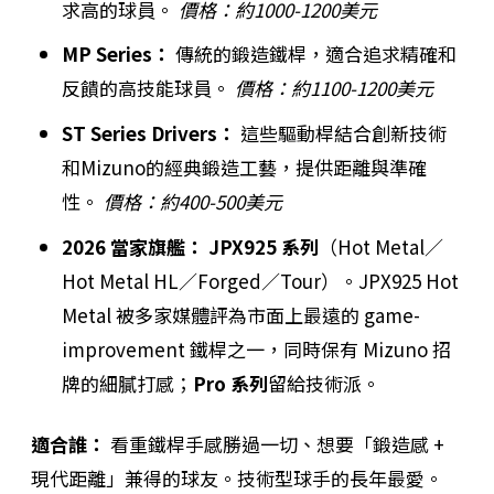
求高的球員。
價格：約1000-1200美元
MP Series：
傳統的鍛造鐵桿，適合追求精確和
反饋的高技能球員。
價格：約1100-1200美元
ST Series Drivers：
這些驅動桿結合創新技術
和Mizuno的經典鍛造工藝，提供距離與準確
性。
價格：約400-500美元
2026 當家旗艦：
JPX925 系列
（Hot Metal／
Hot Metal HL／Forged／Tour）。JPX925 Hot
Metal 被多家媒體評為市面上最遠的 game-
improvement 鐵桿之一，同時保有 Mizuno 招
牌的細膩打感；
Pro 系列
留給技術派。
適合誰：
看重鐵桿手感勝過一切、想要「鍛造感 +
現代距離」兼得的球友。技術型球手的長年最愛。