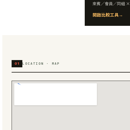
來賓／會員／同組 
開啟比較工具
→
01
LOCATION · MAP