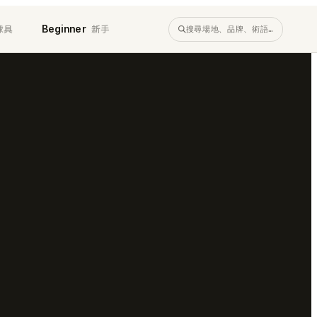
球具
新手
Beginner
搜尋場地、品牌、術語…