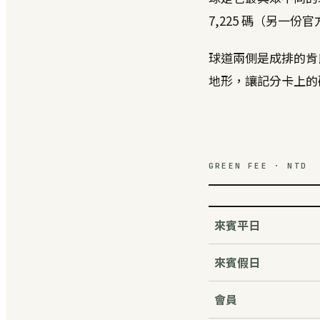
7,225 碼（另一份
球道兩側是成排的肯
地形，讓記分卡上的
GREEN FEE · NTD
來賓平日
來賓假日
會員