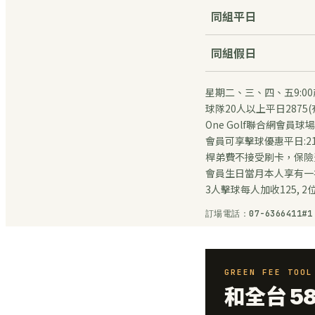
同組平日
同組假日
星期二、三、四、五9:00前
球隊20人以上平日2875(
One Golf聯合網會員球
會員可享擊球優惠平日:219
桿弟費不接受刷卡，保險
會員生日當月本人享有一
3人擊球每人加收125, 2
訂場電話：07-6366411
GREEN FEE TO
和全台 5