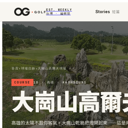
EST. WEEKLY
短篇
Stories
台灣 · 編輯部
首頁
›
球場目錄
›
大崗山高爾夫球場
COURSE
10 · 高雄 · KAOHSIUNG
大崗山高爾
高雄的太陽不跟你客氣，大崗山乾脆把燈開起來——這是