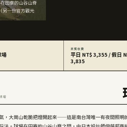
場在田寮的山谷山脊
碼（另一份官方觀光
來賓收費
球場
平日 NT$ 3,355 / 假日 
3,835
夫球場
氣，大崗山乾脆把燈開起來——這是南台灣唯一有夜間照明的 
玩法。球場在田寮的山谷山脊之間，由日本設計師伊藤邦衛