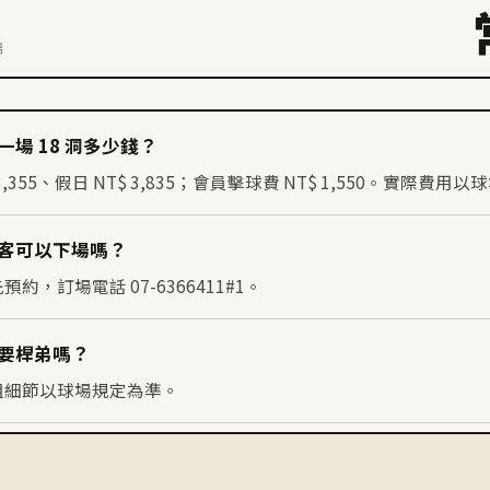
場
場 18 洞多少錢？
,355、假日 NT$ 3,835；會員擊球費 NT$ 1,550。實際費
客可以下場嗎？
，訂場電話 07-6366411#1。
要桿弟嗎？
組細節以球場規定為準。