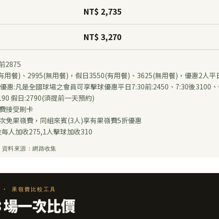
NT$ 2,735
NT$ 3,270
2875
有用餐)、2995(無用餐)，假日3550(有用餐)、3625(無用餐)，優惠2人平日
場優惠:凡是全國球場之會員可享擊球優惠平日7:30前:2450、7:30後3100
0 假日:2790(須提前一天預約)
費接受刷卡
次免果嶺費，同組來賓(3人)享有果嶺費5折優惠
位每人加收275,1人擊球加收310
#1 資料來源：網路收集
OL · 果嶺費比較工具
8 場一次比價