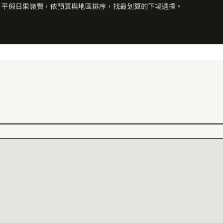
× 平假日果嶺費，依預算與地區排序，找最划算的下場選擇。