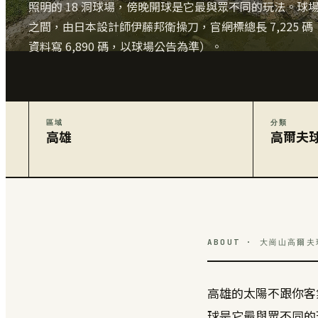
照明的 18 洞球場，傍晚開球是它最與眾不同的玩法。球
之間，由日本設計師伊藤邦衛操刀，官網標總長 7,225 
資料寫 6,890 碼，以球場公告為準）。
區域
分類
高雄
高爾夫
ABOUT · 大崗山高爾
高雄的太陽不跟你客
球是它最與眾不同的