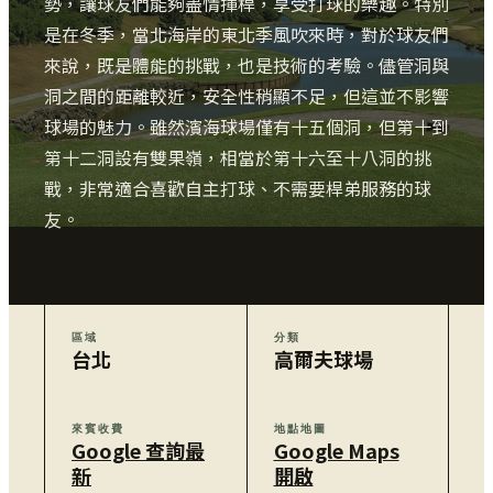
勢，讓球友們能夠盡情揮桿，享受打球的樂趣。特別
是在冬季，當北海岸的東北季風吹來時，對於球友們
來說，既是體能的挑戰，也是技術的考驗。儘管洞與
洞之間的距離較近，安全性稍顯不足，但這並不影響
球場的魅力。雖然濱海球場僅有十五個洞，但第十到
第十二洞設有雙果嶺，相當於第十六至十八洞的挑
戰，非常適合喜歡自主打球、不需要桿弟服務的球
友。
區域
分類
台北
高爾夫球場
來賓收費
地點地圖
Google 查詢最
Google Maps
新
開啟