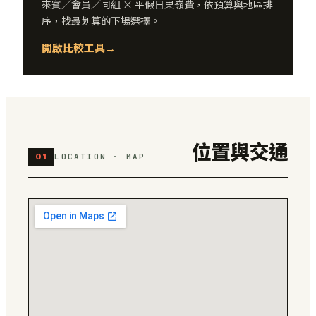
來賓／會員／同組 × 平假日果嶺費，依預算與地區排
序，找最划算的下場選擇。
開啟比較工具
→
位置與交通
01
LOCATION · MAP