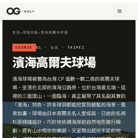
首頁
›
球場目錄
›
濱海高爾夫球場
COURSE
01 · 台北 · TAIPEI
濱海高爾夫球場
濱海球場被譽為台灣 CP 值數一數二高的高爾夫球
場，坐落在北部的濱海公路旁，位於台灣最北端。這
裡的三面環山，一面臨海，真正展現了其名副其實的
「濱海」特色，許多球洞都能欣賞到碧藍的海景，風
景如畫。球場由日本高爾夫名人堂成員、已故的名將
杉原輝雄設計，巧妙地依據海岸的自然地形進行規
劃，既有山水相依的美感，又呈現出起伏不定的地