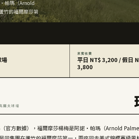
帕瑪（Arnold
在蘆竹的福爾摩莎第
來賓收費
球場
平日 NT$ 3,200 / 假日 
3,800
梅高爾夫球場
88 碼（官方數據），福爾摩莎楊梅是阿諾・帕瑪（Arnold Pal
是同集團在蘆竹的福爾摩莎第一，兩座同走美式錦標賽級風