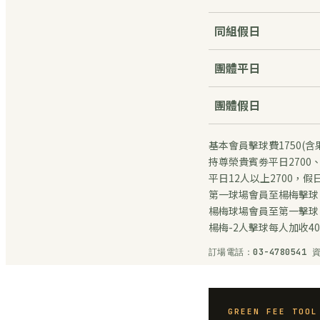
同組假日
團體平日
團體假日
基本會員擊球費1750(含果
持尊榮貴賓劵平日2700、
平日12人以上2700，假日
第一球場會員至楊梅擊球，
楊梅球場會員至第一擊球，
楊梅-2人擊球每人加收40
訂場電話：03-4780541
GREEN FEE TO