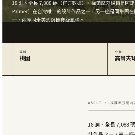
18 洞、全長 7,088 碼（官方數據），福爾摩莎楊梅是阿諾・
Palmer）在台灣唯二的設計作品之一，另一座是同集團
一，兩座同走美式錦標賽級風格。
區域
分類
桃園
高爾夫
ABOUT · 福爾摩莎楊
18 洞、全長 7,0
計作品之一，另一座