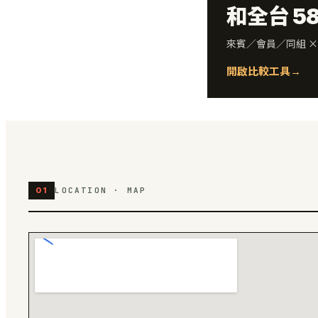
和全台 5
來賓／會員／同組 
開啟比較工具
→
01
LOCATION · MAP