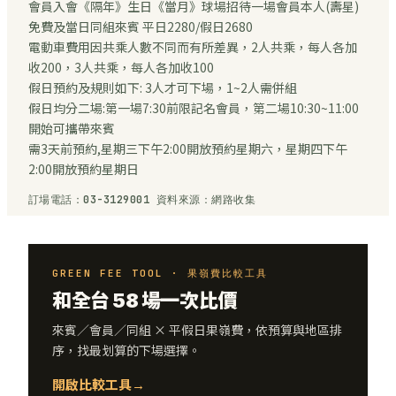
會員入會《隔年》生日《當月》球場招待一場會員本人(壽星)
免費及當日同組來賓 平日2280/假日2680
電動車費用因共乘人數不同而有所差異，2人共乘，每人各加
收200，3人共乘，每人各加收100
假日預約及規則如下: 3人才可下場，1~2人需併組
假日均分二場:第一場7:30前限記名會員，第二場10:30~11:00
開始可攜帶來賓
需3天前預約,星期三下午2:00開放預約星期六，星期四下午
2:00開放預約星期日
訂場電話：03-3129001 資料來源：網路收集
GREEN FEE TOOL · 果嶺費比較工具
和全台 58 場一次比價
來賓／會員／同組 × 平假日果嶺費，依預算與地區排
序，找最划算的下場選擇。
開啟比較工具
→