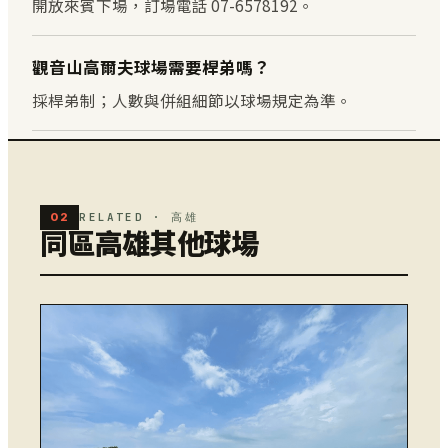
開放來賓下場，訂場電話 07-6578192。
觀音山高爾夫球場需要桿弟嗎？
採桿弟制；人數與併組細節以球場規定為準。
02
RELATED · 高雄
同區高雄其他球場