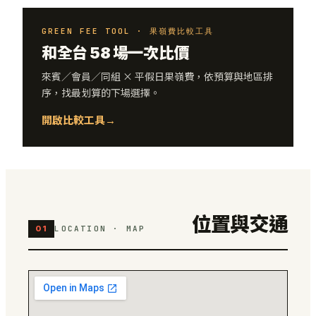
GREEN FEE TOOL · 果嶺費比較工具
和全台 58 場一次比價
來賓／會員／同組 × 平假日果嶺費，依預算與地區排
序，找最划算的下場選擇。
開啟比較工具
→
位置與交通
01
LOCATION · MAP