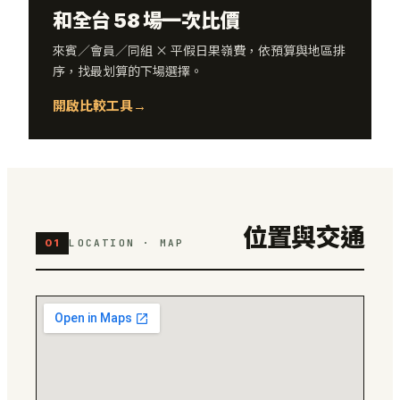
和全台 58 場一次比價
來賓／會員／同組 × 平假日果嶺費，依預算與地區排
序，找最划算的下場選擇。
開啟比較工具
→
位置與交通
01
LOCATION · MAP