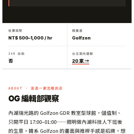
收費區間
模擬器
NT$ 500–1,000 / hr
Golfzon
24H 自助
台北室內場館
否
20 家 →
ABOUT · 這是一家怎樣的店
OG 編輯部觀察
內湖瑞光路的 Golfzon GDR 教室型球館，儲值制、
只開平日 17:00–01:00——擺明做內湖科技人下班後
的生意。韓系 Golfzon 的畫面與推桿手感是招牌，想