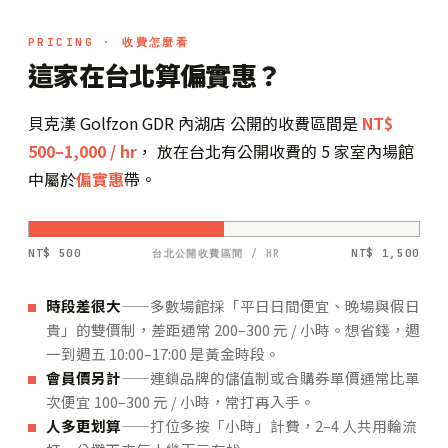
PRICING · 收費怎麼看
這家在台北算偏實惠？
貝克漢 Golfzon GDR 內湖店 公開的收費區間是
NT$
500–1,000 / hr
， 放在台北有公開收費的 5 家室內場館
中屬於
偏實惠
帶。
NT$ 500
NT$ 1,500
台北公開收費區間 / HR
時段差很大
——多數場館採「平日日間便宜、晚場與假日
貴」的雙價制，差距通常 200–300 元 / 小時。想省錢，週
一到週五 10:00–17:00 是黃金時段。
會員價另計
——連鎖品牌的儲值制或合購券單價通常比單
次便宜 100–300 元 / 小時，常打再入手。
人多更划算
——打位多按「小時」計費，2–4 人共用輪流