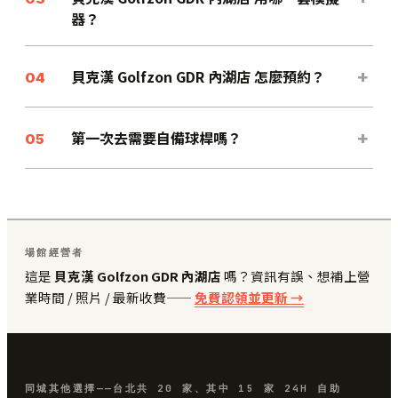
器？
貝克漢 Golfzon GDR 內湖店 怎麼預約？
+
04
第一次去需要自備球桿嗎？
+
05
場館經營者
這是
貝克漢 Golfzon GDR 內湖店
嗎？資訊有誤、想補上營
業時間 / 照片 / 最新收費——
免費認領並更新 →
同城其他選擇——台北共 20 家、其中 15 家 24H 自助