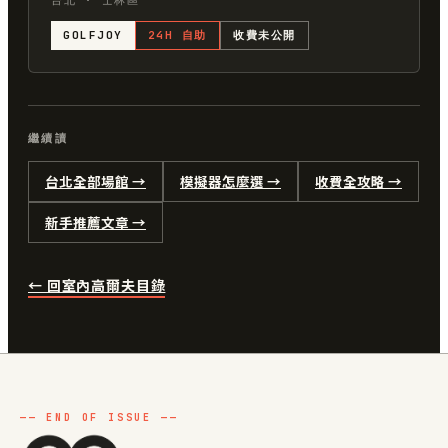
台北 · 士林區
GOLFJOY
24H 自助
收費未公開
繼續讀
台北全部場館 →
模擬器怎麼選 →
收費全攻略 →
新手推薦文章 →
← 回室內高爾夫目錄