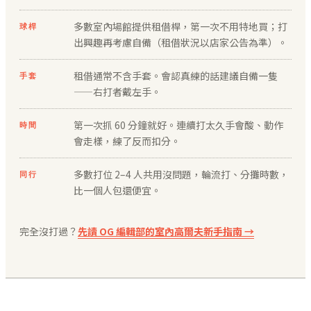
多數室內場館提供租借桿，第一次不用特地買；打
球桿
出興趣再考慮自備（租借狀況以店家公告為準）。
租借通常不含手套。會認真練的話建議自備一隻
手套
——右打者戴左手。
第一次抓 60 分鐘就好。連續打太久手會酸、動作
時間
會走樣，練了反而扣分。
多數打位 2–4 人共用沒問題，輪流打、分攤時數，
同行
比一個人包還便宜。
完全沒打過？
先讀 OG 編輯部的室內高爾夫新手指南 →