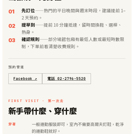
先訂位
——熱門的平日晚間與週末時段，建議提前 1–
2 天預約。
提早到
——提前 10 分鐘抵達，留時間換鞋、選桿、
熱身。
確認規則
——部分場館包廂有最低人數或最短時數限
制，下單前看清楚收費規則。
預約管道
Facebook ↗
電話 02-2796-5520
FIRST VISIT · 第一次去
新手帶什麼、穿什麼
一般運動服裝即可，室內不需要高爾夫釘鞋，乾淨
穿著
的運動鞋就好。