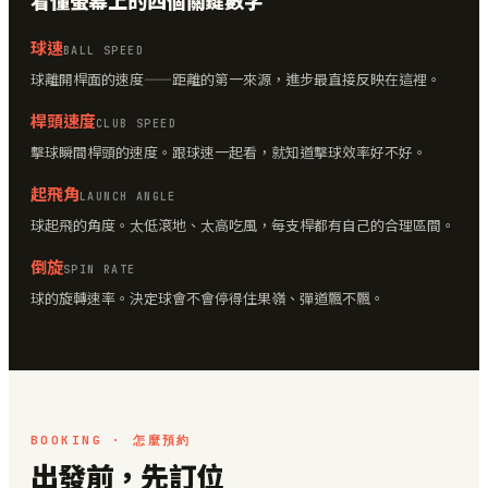
看懂螢幕上的四個關鍵數字
球速
BALL SPEED
球離開桿面的速度——距離的第一來源，進步最直接反映在這裡。
桿頭速度
CLUB SPEED
擊球瞬間桿頭的速度。跟球速一起看，就知道擊球效率好不好。
起飛角
LAUNCH ANGLE
球起飛的角度。太低滾地、太高吃風，每支桿都有自己的合理區間。
倒旋
SPIN RATE
球的旋轉速率。決定球會不會停得住果嶺、彈道飄不飄。
BOOKING · 怎麼預約
出發前，先訂位