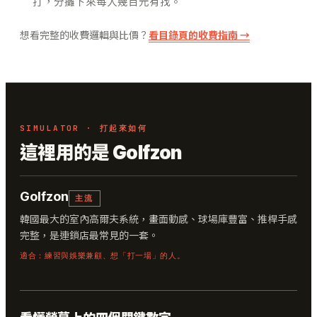
打，分攤下來每人幾百元有找。
想看完整的收費邏輯與比價？
看目錄頁的收費指南 →
SIMULATOR · 打起來如何
這裡用的是 Golfzon
Golfzon
主流
韓國最大的室內高爾夫系統，畫面動感、球場庫豐富、推桿手感
完整，是連鎖店最常見的一套。
適合：練習與娛樂兼顧、想「打一場」的人。