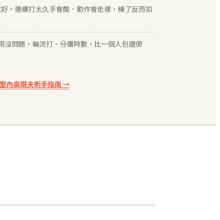
鐘就好。連續打太久手會酸、動作會走樣，練了反而扣
人共用沒問題，輪流打、分攤時數，比一個人包還便
的室內高爾夫新手指南 →