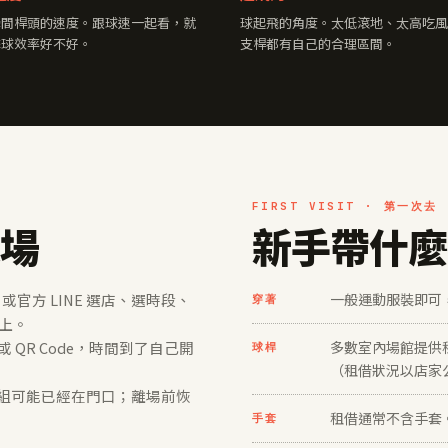
瞬間桿頭的速度。跟球速一起看，就
球起飛的角度。太低滾地、太高吃風
擊球效率好不好。
支桿都有自己的合理區間。
FIRST VISIT · 第一次去
進場
新手帶什麼
 或官方 LINE 選店、選時段、
一般運動服裝即可
穿著
上。
QR Code，時間到了自己開
多數室內場館提供
球桿
（租借狀況以店家
一組可能已經在門口；離場前恢
租借通常不含手套
手套