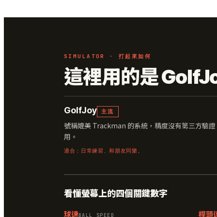
SIMULATOR · 打起來如何
這裡用的是 GolfJ
GolfJoy
主流
號稱媲美 Trackman 的系統，精度沒有第三方
用。
適合：日常練習、和朋友同樂。
看懂螢幕上的四個關鍵數字
球速
桿頭
BALL SPEED