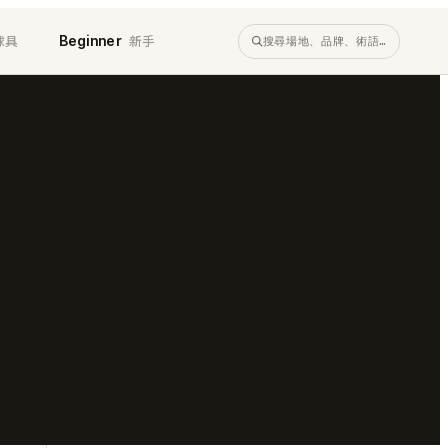
球具
新手
Beginner
搜尋場地、品牌、術語…