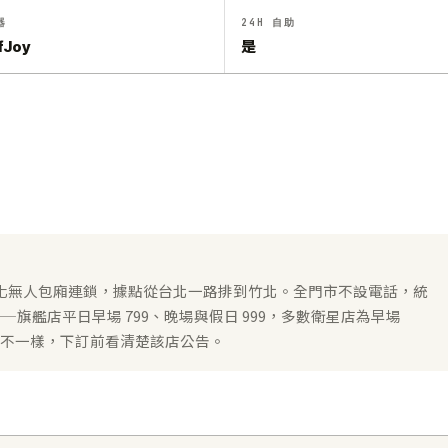
器
24H 自助
fJoy
是
H 自動化無人包廂連鎖，據點從台北一路排到竹北。全門市不設電話，統
——旗艦店平日早場 799、晚場與假日 999，多數衛星店為早場
切法不一樣，下訂前看清楚該店公告。