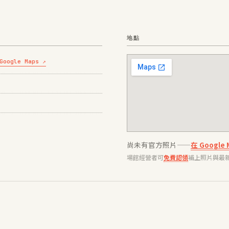
地點
Google Maps ↗
尚未有官方照片——
在 Googl
場館經營者可
免費認領
補上照片與最