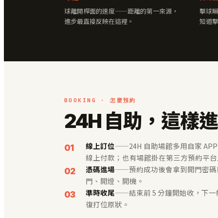
球離開桿面的速度——距離的第一來源，
擊球
進步最直接反映在這裡。
知道
BOOKING · 怎麼預約
24H 自助，這樣
線上訂位
——24H 自助場館多用自家 APP
線上付款；也有場館掛在第三方預約平台
憑碼進場
——預約成功後會拿到開門密碼或 
門、開燈、開機。
準時收尾
——結束前 5 分鐘開始收，下
復打位原狀。