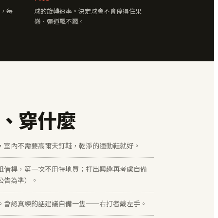
，每
球的旋轉速率。決定球會不會停得住果
嶺、彈道飄不飄。
、穿什麼
，室內不需要高爾夫釘鞋，乾淨的運動鞋就好。
租借桿，第一次不用特地買；打出興趣再考慮自備
公告為準）。
。會認真練的話建議自備一隻——右打者戴左手。