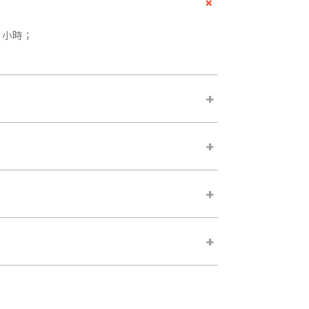
+
 小時；
+
+
+
+