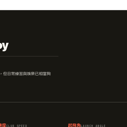
oy
驗證，但日常練習與娛樂已相當夠
速度
起飛角
CLUB SPEED
LAUNCH ANGLE