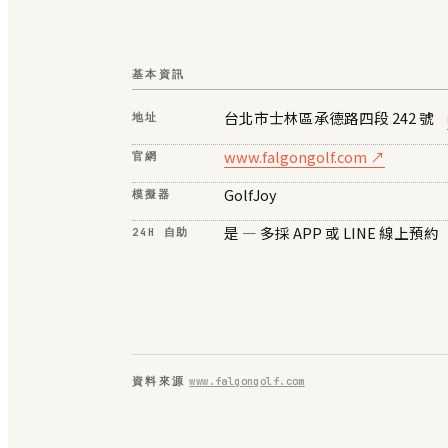
基本資訊
台北市士林區承德路四段 242 號
地址
www.falgongolf.com ↗
官網
GolfJoy
模擬器
是 — 多採 APP 或 LINE 線上預約
24H 自助
資料來源
www.falgongolf.com