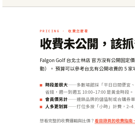
PRICING · 收費怎麼看
收費未公開，該抓
Falgon Golf 台北士林店 官方沒有公
動）。 預算可以參考台北有公開收費的 5 家
時段差很大
——多數場館採「平日日間便宜、晚場
省錢，週一到週五 10:00–17:00 是黃金時段。
會員價另計
——連鎖品牌的儲值制或合購券單價通
人多更划算
——打位多按「小時」計費，2–
想看完整的收費邏輯與比價？
看目錄頁的收費指南 