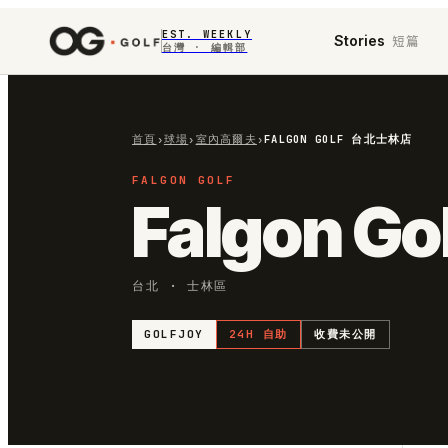
EST. WEEKLY
短篇
Stories
台灣 · 編輯部
首頁
›
球場
›
室內高爾夫
›
FALGON GOLF 台北士林店
FALGON GOLF
Falgon 
台北 · 士林區
GOLFJOY
24H 自助
收費未公開