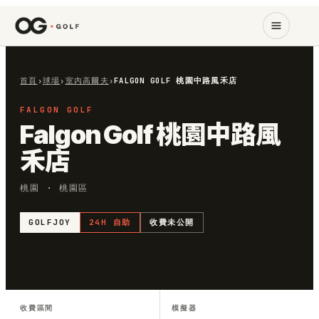
首頁
›
球場
›
室內高爾夫
›
FALGON GOLF 桃園中路風禾店
FALGON GOLF
Falgon Golf 桃園中路風
禾店
桃園 · 桃園區
GOLFJOY
24H 自助
收費未公開
收費區間
模擬器