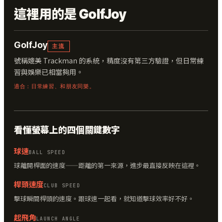
這裡用的是 GolfJoy
GolfJoy
主流
號稱媲美 Trackman 的系統，精度沒有第三方驗證，但日常練
習與娛樂已相當夠用。
適合：日常練習、和朋友同樂。
看懂螢幕上的四個關鍵數字
球速
BALL SPEED
球離開桿面的速度——距離的第一來源，進步最直接反映在這裡。
桿頭速度
CLUB SPEED
擊球瞬間桿頭的速度。跟球速一起看，就知道擊球效率好不好。
起飛角
LAUNCH ANGLE