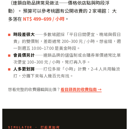
（連鎖自助品牌常見做法——價格依店點與時段浮
動）。 預算可以參考桃園有公開收費的 2 家場館： 大
多落在
NT$ 499–699 / 小時
。
時段差很大
——多數場館採「平日日間便宜、晚場與假日
貴」的雙價制，差距通常 200–300 元 / 小時。想省錢，週
一到週五 10:00–17:00 是黃金時段。
會員價另計
——連鎖品牌的儲值制或合購券單價通常比單
次便宜 100–300 元 / 小時，常打再入手。
人多更划算
——打位多按「小時」計費，2–4 人共用輪流
打，分攤下來每人幾百元有找。
想看完整的收費邏輯與比價？
看目錄頁的收費指南 →
SIMULATOR · 打起來如何