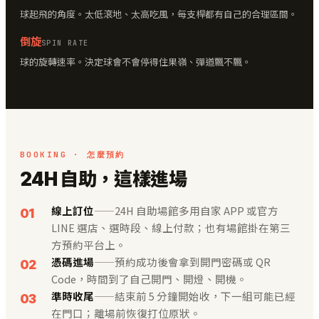
球起飛的角度。太低滾地、太高吃風，每支桿都有自己的合理區間。
倒旋
SPIN RATE
球的旋轉速率。決定球會不會停得住果嶺、彈道飄不飄。
BOOKING · 怎麼預約
24H 自助，這樣進場
線上訂位
——24H 自助場館多用自家 APP 或官方
LINE 選店、選時段、線上付款；也有場館掛在第三
方預約平台上。
憑碼進場
——預約成功後會拿到開門密碼或 QR
Code，時間到了自己開門、開燈、開機。
準時收尾
——結束前 5 分鐘開始收，下一組可能已經
在門口；離場前恢復打位原狀。