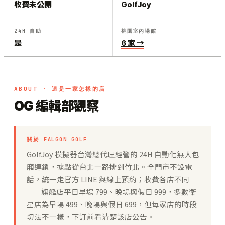
收費未公開
GolfJoy
24H 自助
桃園室內場館
是
6 家 →
ABOUT · 這是一家怎樣的店
OG 編輯部觀察
關於 FALGON GOLF
GolfJoy 模擬器台灣總代理經營的 24H 自動化無人包
廂連鎖，據點從台北一路排到竹北。全門市不設電
話，統一走官方 LINE 與線上預約；收費各店不同
——旗艦店平日早場 799、晚場與假日 999，多數衛
星店為早場 499、晚場與假日 699，但每家店的時段
切法不一樣，下訂前看清楚該店公告。