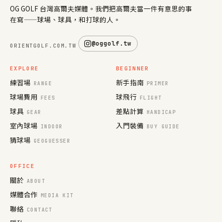
OG GOLF 台灣高爾夫媒體。我們把高爾夫當一件有意思的事
在寫——球場、球具，和打球的人。
@oggolf.tw
ORIENTGOLF.COM.TW
EXPLORE
BEGINNER
練習場
新手指南
RANGE
PRIMER
球場費用
球飛行
FEES
FLIGHT
球具
差點計算
GEAR
HANDICAP
室內球場
入門裝備
INDOOR
BUY GUIDE
猜球場
GEOGUESSER
OFFICE
關於
ABOUT
媒體合作
MEDIA KIT
聯絡
CONTACT