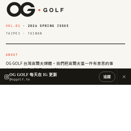
VOL.01
· 2026 SPRING ISSUE
TAIPEI · TAIWAN
ABOUT
OG GOLF 台灣高爾夫媒體。我們把高爾夫當一件有意思的事
在寫——球場、球具，和打球的人。
OG GOLF 每天在 IG 更新
×
追蹤
@oggolf.tw
@oggolf.tw
ORIENTGOLF.COM.TW
EXPLORE
BEGINNER
練習場
新手指南
RANGE
PRIMER
球場費用
球飛行
FEES
FLIGHT
球具
差點計算
GEAR
HANDICAP