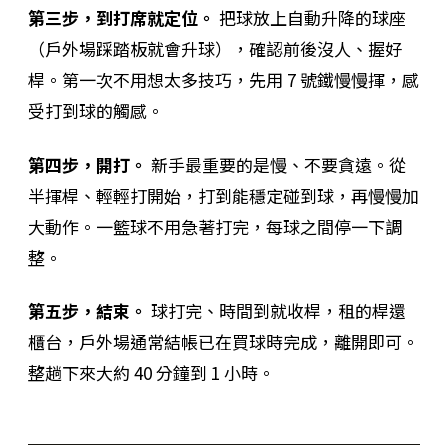
第三步，到打席就定位。
把球放上自動升降的球座
（戶外場踩踏板就會升球），確認前後沒人、握好
桿。第一次不用想太多技巧，先用 7 號鐵慢慢揮，感
受打到球的觸感。
第四步，開打。
新手最重要的是慢、不要貪遠。從
半揮桿、輕輕打開始，打到能穩定碰到球，再慢慢加
大動作。一籃球不用急著打完，每球之間停一下調
整。
第五步，結束。
球打完、時間到就收桿，租的桿還
櫃台，戶外場通常結帳已在買球時完成，離開即可。
整趟下來大約 40 分鐘到 1 小時。