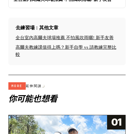
去練習場：其他文章
全台室內高爾夫球場推薦 不怕風吹雨曬! 新手友善
高爾夫教練課值得上嗎？新手自學 vs 請教練完整比
較
MORE
延伸閱讀
你可能也想看
01