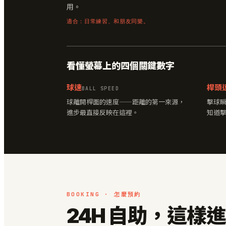
用。
適合：日常練習、和朋友同樂。
看懂螢幕上的四個關鍵數字
球速
桿頭
BALL SPEED
球離開桿面的速度——距離的第一來源，
擊球
進步最直接反映在這裡。
知道
BOOKING · 怎麼預約
24H 自助，這樣