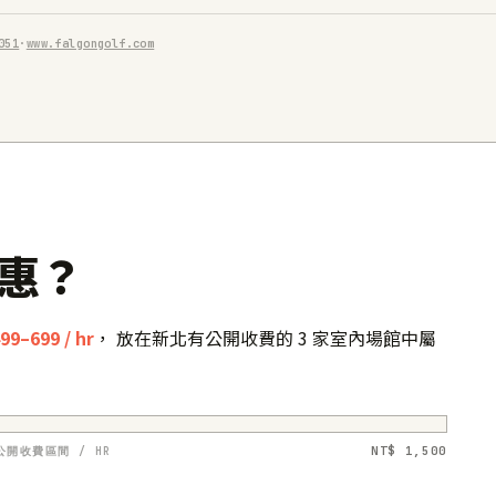
051
·
www.falgongolf.com
惠？
99–699 / hr
， 放在新北有公開收費的 3 家室內場館中屬
NT$ 1,500
公開收費區間 / HR