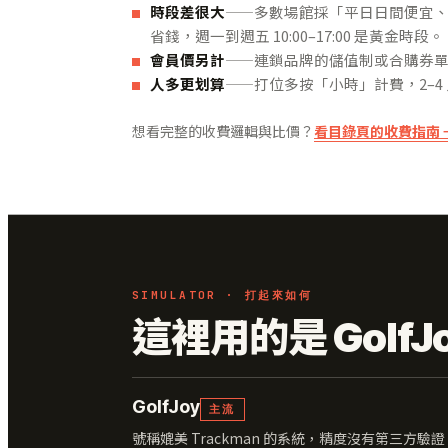
時段差很大
——多數場館採「平日日間便宜、晚場
省錢，週一到週五 10:00–17:00 是黃金時段。
會員價另計
——連鎖品牌的儲值制或合購券單價通
人多更划算
——打位多按「小時」計費，2–
想看完整的收費邏輯與比價？
看目錄頁的收費指南 
SIMULATOR · 打起來如何
這裡用的是 GolfJ
GolfJoy
主流
號稱媲美 Trackman 的系統，精度沒有第三方