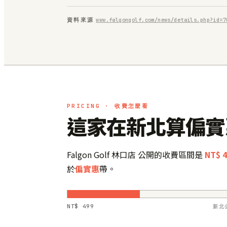
資料來源
www.falgongolf.com/news/details.php?id=7
PRICING · 收費怎麼看
這家在新北算偏實
Falgon Golf 林口店 公開的收費區間是
NT$ 4
於
偏實惠
帶。
NT$ 499
新北