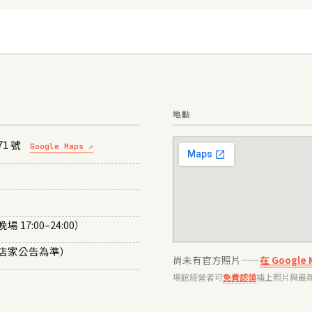
地點
1 號
Google Maps ↗
場 17:00–24:00）
實際以店家公告為準）
尚未有官方照片——
在 Googl
場館經營者可
免費認領
補上照片與最