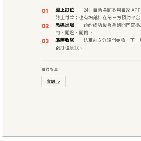
線上訂位
——24H 自助場館多用自家 APP
線上付款；也有場館掛在第三方預約平台
憑碼進場
——預約成功後會拿到開門密碼或 
門、開燈、開機。
準時收尾
——結束前 5 分鐘開始收，下
復打位原狀。
預約管道
官網 ↗