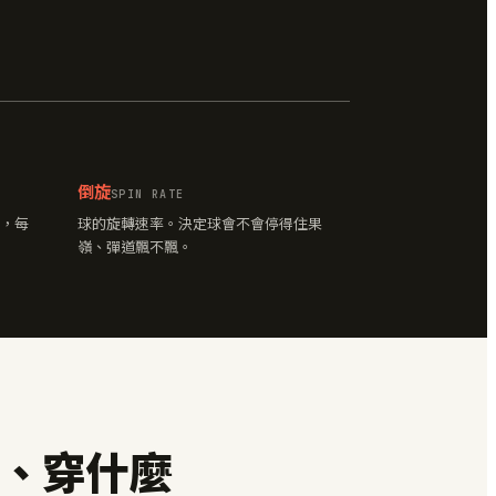
倒旋
SPIN RATE
，每
球的旋轉速率。決定球會不會停得住果
嶺、彈道飄不飄。
、穿什麼