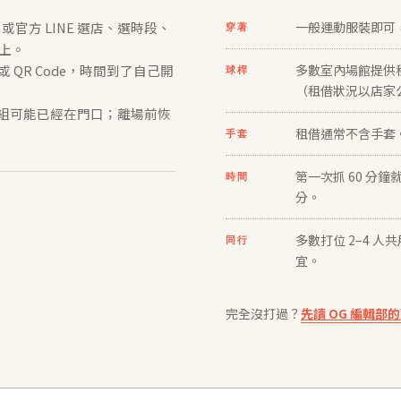
 或官方 LINE 選店、選時段、
一般運動服裝即可
穿著
上。
QR Code，時間到了自己開
多數室內場館提供
球桿
（租借狀況以店家
一組可能已經在門口；離場前恢
租借通常不含手套
手套
第一次抓 60 分
時間
分。
多數打位 2–4 
同行
宜。
完全沒打過？
先讀 OG 編輯部