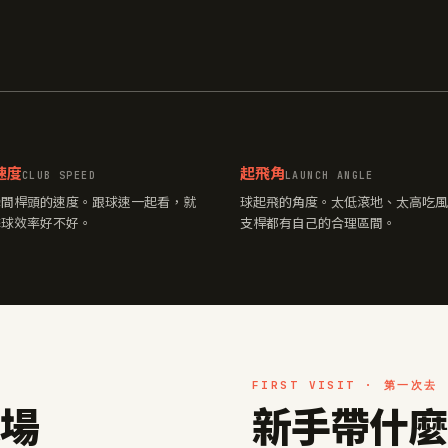
速度
起飛角
CLUB SPEED
LAUNCH ANGLE
瞬間桿頭的速度。跟球速一起看，就
球起飛的角度。太低滾地、太高吃風
擊球效率好不好。
支桿都有自己的合理區間。
FIRST VISIT · 第一次去
進場
新手帶什麼