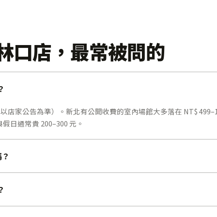
olf 林口店，最常被問的
？
，實際以店家公告為準）。新北有公開收費的室內場館大多落在 NT$ 499–1,5
通常貴 200–300 元。
嗎？
？