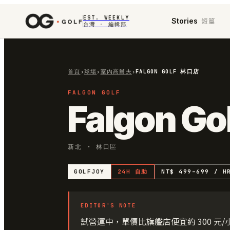
EST. WEEKLY
短篇
Stories
台灣 · 編輯部
首頁
›
球場
›
室內高爾夫
›
FALGON GOLF 林口店
FALGON GOLF
Falgon G
新北 · 林口區
GOLFJOY
24H 自助
NT$ 499–699 / H
EDITOR'S NOTE
試營運中，單價比旗艦店便宜約 300 元/