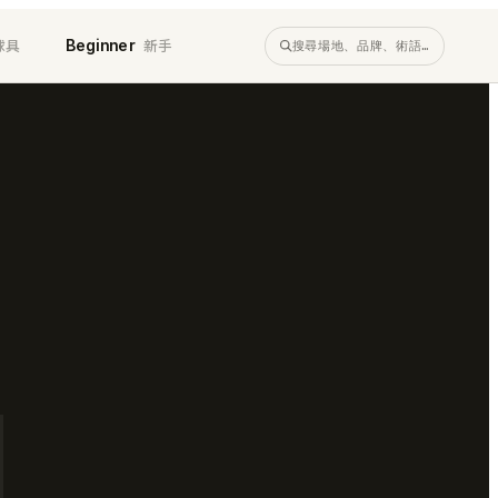
球具
新手
Beginner
搜尋場地、品牌、術語…