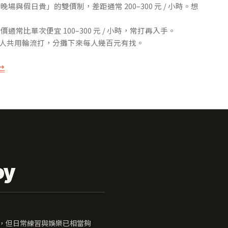
與假日貴」的雙價制，差距通常 200–300 元 / 小時。想
常比單次便宜 100–300 元 / 小時，常打再入手。
4 人共用輪流打，分攤下來每人幾百元有找。
→
oy
驗證，但日常練習與娛樂已相當夠