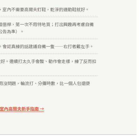
，室內不需要高爾夫釘鞋，乾淨的運動鞋就好。
租借桿，第一次不用特地買；打出興趣再考慮自備
公告為準）。
。會認真練的話建議自備一隻——右打者戴左手。
鐘就好。連續打太久手會酸、動作會走樣，練了反而扣
人共用沒問題，輪流打、分攤時數，比一個人包還便
的室內高爾夫新手指南 →