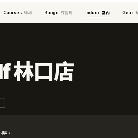
球場
練習場
室內
Courses
Range
Indoor
Gear
olf 林口店
R
小時。