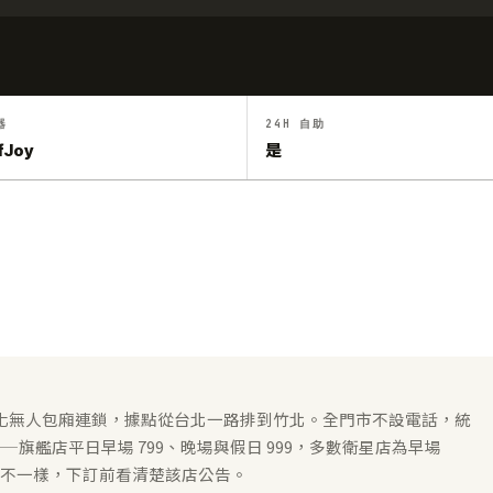
器
24H 自助
fJoy
是
H 自動化無人包廂連鎖，據點從台北一路排到竹北。全門市不設電話，統
——旗艦店平日早場 799、晚場與假日 999，多數衛星店為早場
切法不一樣，下訂前看清楚該店公告。